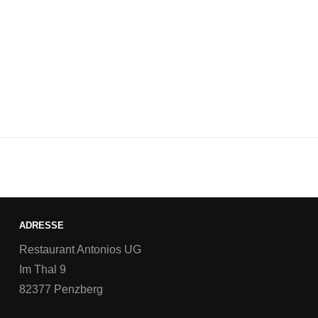
ADRESSE
Restaurant Antonios UG
Im Thal 9
82377 Penzberg