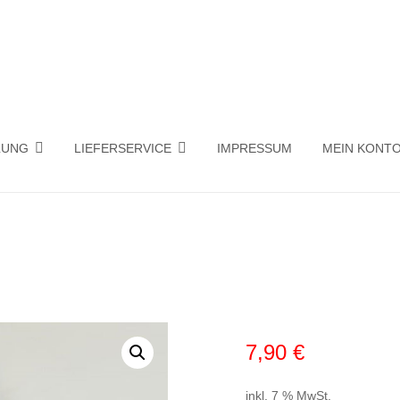
ehmen in Penzberg
OS – PIZZA LIEFERSERVICE
LUNG
LIEFERSERVICE
IMPRESSUM
MEIN KONT
7,90
€
inkl. 7 % MwSt.