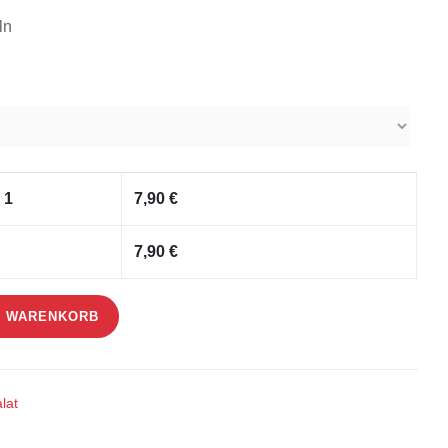
ln
 1
7,90
€
7,90
€
N WARENKORB
lat