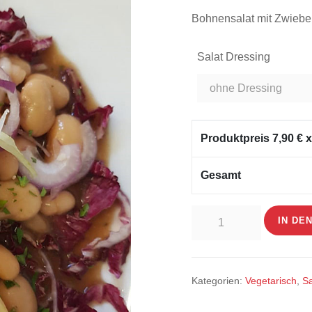
Bohnensalat mit Zwiebe
Salat Dressing
Produktpreis
7,90
€ x
Gesamt
Insalata
IN DE
Fagioli
Menge
Kategorien:
Vegetarisch
,
Sa