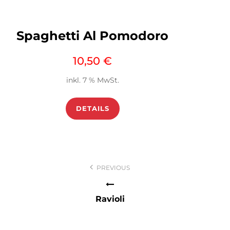
Spaghetti Al Pomodoro
10,50
€
inkl. 7 % MwSt.
DETAILS
Beitragsnavigation
PREVIOUS
Ravioli