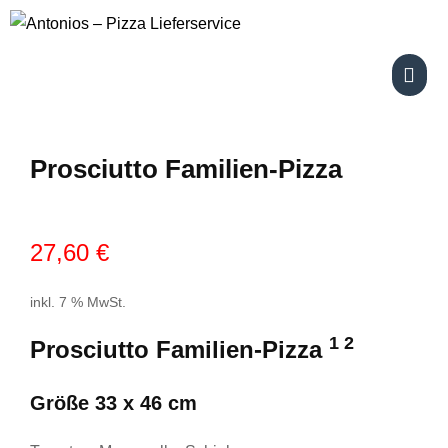
Skip
to
content
Prosciutto Familien-Pizza
27,60
€
inkl. 7 % MwSt.
1 2
Prosciutto Familien-Pizza
Größe 33 x 46 cm