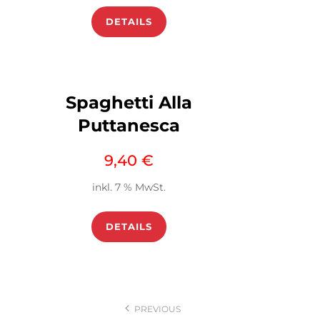
DETAILS
Spaghetti Alla
Puttanesca
9,40
€
inkl. 7 % MwSt.
DETAILS
Beitragsnavigation
PREVIOUS