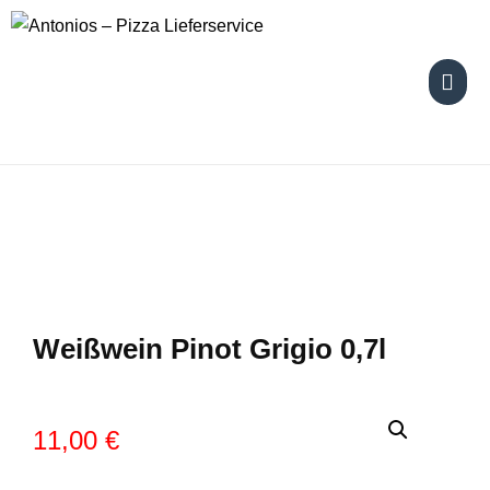
Skip
to
content
Weißwein Pinot Grigio 0,7l
11,00
€