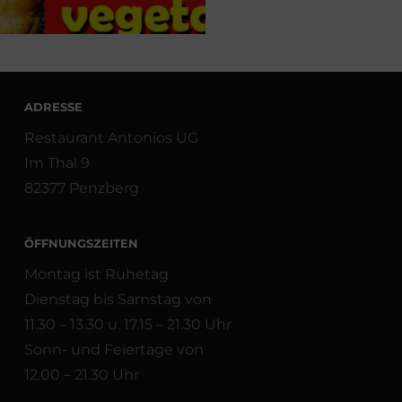
ADRESSE
Restaurant Antonios UG
Im Thal 9
82377 Penzberg
ÖFFNUNGSZEITEN
Montag ist Ruhetag
Dienstag bis Samstag von
11.30 – 13.30 u. 17.15 – 21.30 Uhr
Sonn- und Feiertage von
12.00 – 21.30 Uhr