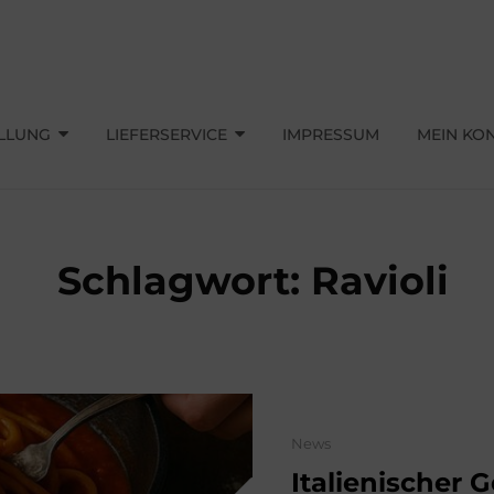
A LIEFERSERVICE
LLUNG
LIEFERSERVICE
IMPRESSUM
MEIN KO
Schlagwort:
Ravioli
Categories
News
Italienischer 