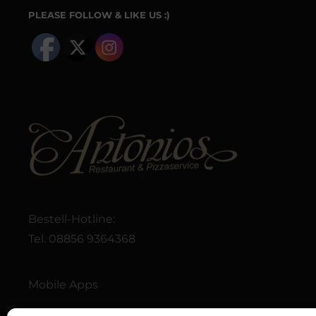
PLEASE FOLLOW & LIKE US :)
Bestell-Hotline:
Tel. 08856 9364368
Mobile Apps