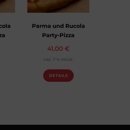
cola
Parma und Rucola
za
Party-Pizza
41,00
€
inkl. 7 % MwSt.
DETAILS