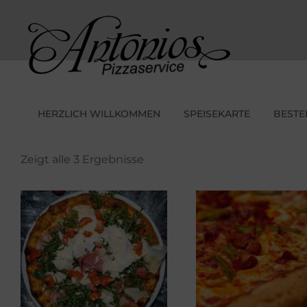
Skip
to
content
Pizza zum Mi
ANTON
HERZLICH WILLKOMMEN
SPEISEKARTE
BESTE
Zeigt alle 3 Ergebnisse