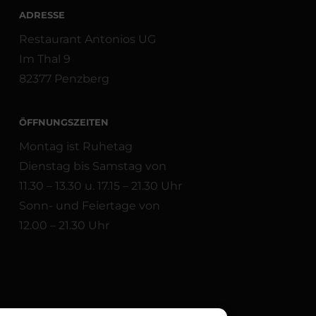
ADRESSE
Restaurant Antonios UG
Im Thal 9
82377 Penzberg
ÖFFNUNGSZEITEN
Montag ist Ruhetag
Dienstag bis Samstag von
11.30 – 13.30 u. 17.15 – 21.30 Uhr
Sonn- und Feiertage von
12.00 – 21.30 Uhr