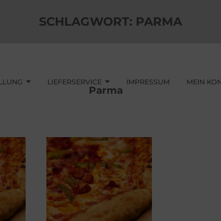
SCHLAGWORT:
PARMA
tnehmen in Penzberg
IOS – PIZZA LIEFERSERVICE
LLUNG
LIEFERSERVICE
IMPRESSUM
MEIN KO
Parma