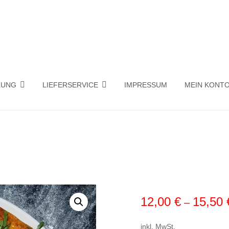
ehmen in Penzberg
OS – PIZZA LIEFERSERVICE
LUNG
LIEFERSERVICE
IMPRESSUM
MEIN KONT
12,00
€
15,50
–
inkl. MwSt.