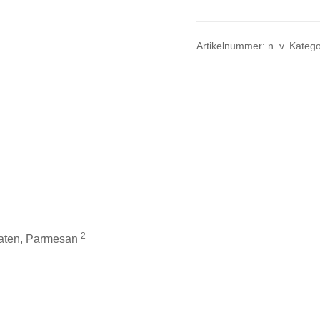
Rucola
Menge
Artikelnummer:
n. v.
Katego
2
maten, Parmesan