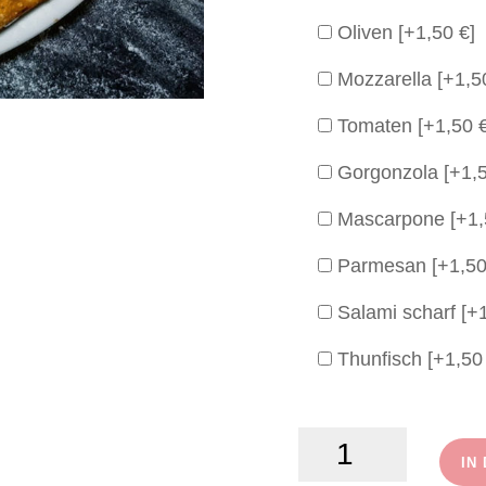
Oliven
[+1,50 €]
Mozzarella
[+1,5
Tomaten
[+1,50 
Gorgonzola
[+1,
Mascarpone
[+1,
Parmesan
[+1,50
Salami scharf
[+
Thunfisch
[+1,50
Parma
IN
und