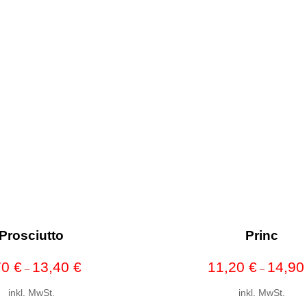
Prosciutto
Princ
70
€
13,40
€
11,20
€
14,9
–
–
inkl. MwSt.
inkl. MwSt.